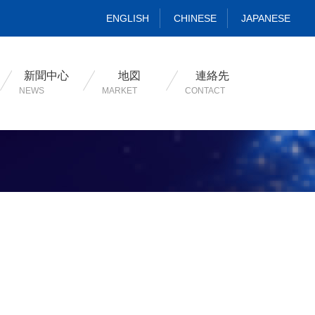
ENGLISH
CHINESE
JAPANESE
新聞中心
地図
連絡先
NEWS
MARKET
CONTACT